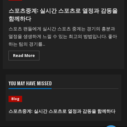
스포츠중계: 실시간 스포츠로 열정과 감동을
함께하다
스포츠 팬들에게 실시간 스포츠 중계는 경기의 흥분과
열정을 생생하게 느낄 수 있는 최고의 방법입니다. 좋아
하는 팀의 경기를...
Read
Read More
more
about
스
포
츠
중
YOU MAY HAVE MISSED
계:
실
시
간
스
Blog
포
츠
스포츠중계: 실시간 스포츠로 열정과 감동을 함께하다
로
열
정
과
감